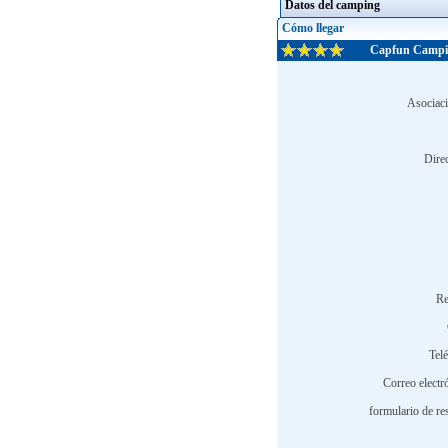
Datos del camping
Cómo llegar
Capfun Campin
Asociaci
Dire
Re
Tel
Correo electr
formulario de re