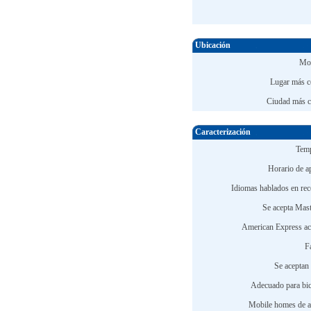
Ubicación
Mon
Lugar más c
Ciudad más c
Caracterización
Temp
Horario de ap
Idiomas hablados en rec
Se acepta Mast
American Express ac
F
Se aceptan 
Adecuado para bici
Mobile homes de al