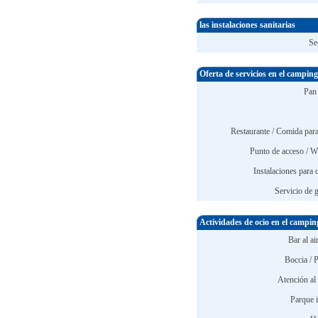
las instalaciones sanitarias
Se
Oferta de servicios en el camping
Pan 
Restaurante / Comida para 
Punto de acceso / Wi
Instalaciones para 
Servicio de 
Actividades de ocio en el campin
Bar al air
Boccia / 
Atención al 
Parque i