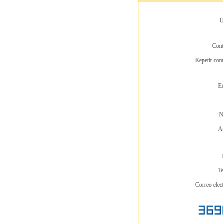
U
Cont
Repetir con
E
N
Ap
Te
Correo elec